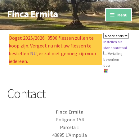
Finca Ermita
Ga
Doorgaan
Menu
naar
naar
navigatie
artikel
domein
Oogst 2025/2026 : 3500 flessen zullen te
Instellen als
Expand
koop zijn. Vergeet nu niet uw flessen te
Olijfolie
standaardtaal
child
bestellen
NU
, er zal niet genoeg zijn voor
Vertaling
menu
bewerken
Expand
iedereen.
johannesbroodbomen
door
child
menu
Sponsoring
Contact
Verblijf op de boerderij
Boetiek
Finca Ermita
Poligono 154
Parcela 1
Contact
43895 L’Ampolla