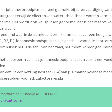
t johannesbroodpitmeel, veel gebruikt bij de vervaardiging van i
uurgraad terwijl de effecten van waterkristallisatie worden vermin
erme: Het wordt ook wel splitsen genoemd, het is het reserveweef
de vrucht.
 genoemd waarin de kiemkracht zit., kiemmeel bevat een hoog eiwi
, B2, D.) Johannesbroodspruiten zijn geschikt voor alle soorten v
t omhulsel: het is de schil van het zaad, het moet worden geëlim
t endosperm van het johannesbroodpitmeel en vormt een voedsel
en..
 dat uit een ketting bestaat (1-4) van βD-mannopyranose met ve
seresiduen voor elk galactoseresidu.
broodpitmeel
, Khadija ABOULFATH
-gratuit.com/