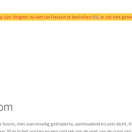
p zijn. Vergeet nu niet uw flessen te bestellen
NU
, er zal niet gen
oom
 boom, met overvloedig gebladerte, aanhoudend en zeer dicht. H
aar 20 m in het oosten en een omtrek aan de voet van de stam van