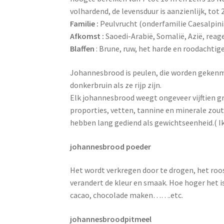
volhardend, de levensduur is aanzienlijk, tot 
Familie :
Peulvrucht (onderfamilie Caesalpini
Afkomst :
Saoedi-Arabië, Somalië, Azië, reag
Blaffen
: Brune, ruw, het harde en roodachti
Johannesbrood is peulen, die worden gekenme
donkerbruin als ze rijp zijn.
Elk johannesbrood weegt ongeveer vijftien gra
proporties, vetten, tannine en minerale zou
hebben lang gediend als gewichtseenheid.( Ik 
johannesbrood poeder
Het wordt verkregen door te drogen, het roo
verandert de kleur en smaak. Hoe hoger het i
cacao, chocolade maken…….etc.
johannesbroodpitmeel