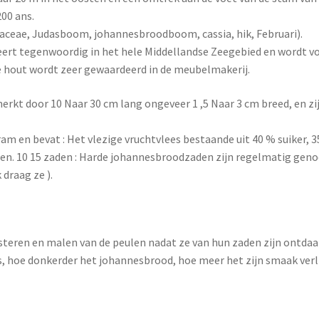
200 ans.
aceae, Judasboom, johannesbroodboom, cassia, hik, Februari).
eert tegenwoordig in het hele Middellandse Zeegebied en wordt voo
ge hout wordt zeer gewaardeerd in de meubelmakerij.
rkt door 10 Naar 30 cm lang ongeveer 1 ,5 Naar 3 cm breed, en z
m en bevat : Het vlezige vruchtvlees bestaande uit 40 % suiker, 35
ten. 10 15 zaden : Harde johannesbroodzaden zijn regelmatig gen
draag ze ).
steren en malen van de peulen nadat ze van hun zaden zijn ontda
s, hoe donkerder het johannesbrood, hoe meer het zijn smaak verl