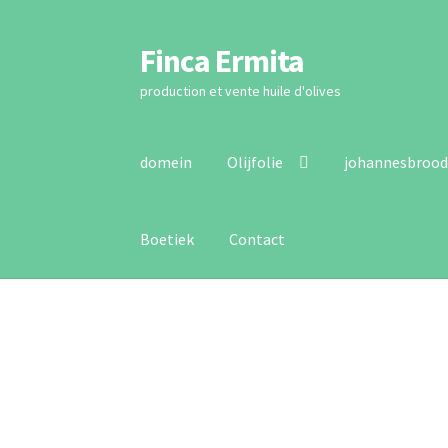
Finca Ermita
Ga
Doorgaan
naar
naar
production et vente huile d'olives
navigatie
artikel
domein
Olijfolie
johannesbroo
Boetiek
Contact