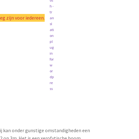
oeg zijn voor iedereen.
ij kan onder gunstige omstandigheden een
 2 op 3m. Het is een xerofytische boom,