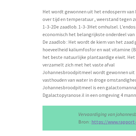
Het wordt gewonnen uit het endosperm van he
over tijd en temperatuur , weerstand tegen z
1-3-2De zaadlob. 1-3-3Het omhulsel. L'endosp
economisch het belangrijkste onderdeel van 
De zaadlob : Het wordt de kiem van het zaad
hoeveelheid kaliumfosfor en wat vitamine (B1
het beste natuurlijke plantaardige eiwit. He
verzamelt zich met het vaste afval
Johannesbroodpitmeel wordt gewonnen uit he
vasthouden van water in droge omstandighed
Johannesbroodpitmeel is een galactomannaan
Dgalactopyranose.il in een omgeving 4 manno
Vervaardiging van johannes
Bron :
https://www.rapport