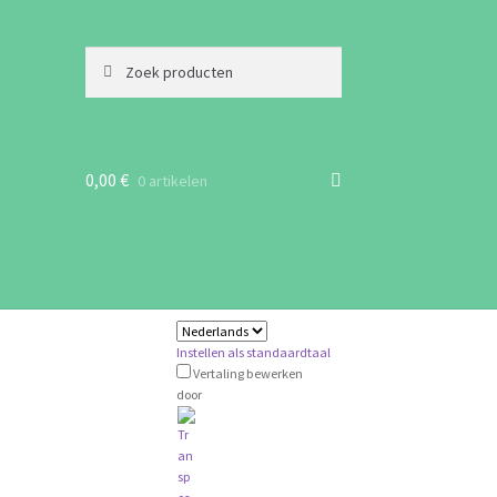
Zoeken
Zoeken
naar:
0,00
€
0 artikelen
Instellen als standaardtaal
Vertaling bewerken
door