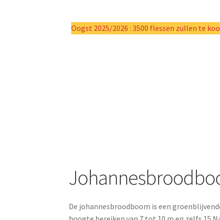
Oogst 2025/2026 : 3500 flessen zullen te koo
Johannesbroodb
De johannesbroodboom is een groenblijvende
hoogte bereiken van 7 tot 10 m en zelfs 15 N