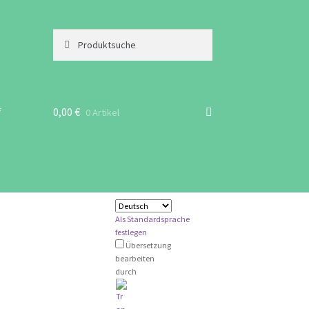
Suchen
Suche
nach:
f
0,00
€
0 Artikel
Als Standardsprache
festlegen
Übersetzung
bearbeiten
durch