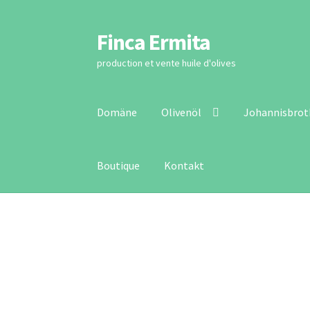
Finca Ermita
Zur
Zum
Navigation
Inhalt
production et vente huile d'olives
springen
springen
Domäne
Olivenöl
Johannisbro
Boutique
Kontakt