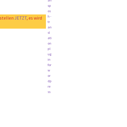
estellen
JETZT
, es wird