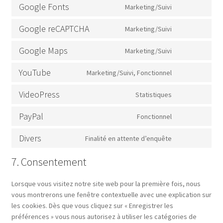
automattic
to
Google Fonts
Marketing/Suivi
service
Consent
wordpress
to
Google reCAPTCHA
Marketing/Suivi
service
Consent
google-
to
Google Maps
Marketing/Suivi
fonts
service
Consent
google-
to
YouTube
Marketing/Suivi, Fonctionnel
recaptcha
service
Consent
google-
to
VideoPress
Statistiques
maps
service
Consent
youtube
to
PayPal
Fonctionnel
service
Consent
videopress
to
Divers
Finalité en attente d’enquête
service
Consent
paypal
to
7. Consentement
service
divers
Lorsque vous visitez notre site web pour la première fois, nous
vous montrerons une fenêtre contextuelle avec une explication sur
les cookies. Dès que vous cliquez sur « Enregistrer les
préférences » vous nous autorisez à utiliser les catégories de