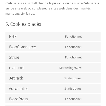
d’utilisateurs afin d’afficher de la publicité ou de suivre l’utilisateur
sur ce site web ou sur plusieurs sites web dans des finalités
marketing similaires.
6. Cookies placés
PHP
Fonctionnel
Consent
to
WooCommerce
Fonctionnel
service
Consent
php
to
Stripe
Fonctionnel
service
Consent
woocommerc
to
mailpoet
Marketing/Suivi
service
Consent
stripe
to
JetPack
Statistiques
service
Consent
mailpoet
to
Automattic
Statistiques
service
Consent
jetpack
to
WordPress
Fonctionnel
service
Consent