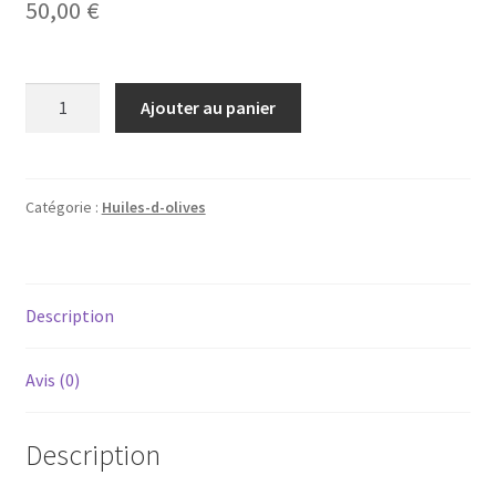
50,00
€
quantité
Ajouter au panier
de
Lot
3
bouteilles
Catégorie :
Huiles-d-olives
(Sevillanca,
Morruda,
assemblage
Description
Sevillanca-
Morruda)
-
Avis (0)
Description