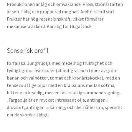
Produktionen är låg och omväxlande. Produktionsstarten
är sen. Tidig och grupperad mognad. Andro-steril sort.
Frukter har hög retentionskraft, vilket försvårar
mekaniserad skörd. Känslig för flugattack
Sensorisk profil
förfalska: Jungfruolja med medelhög fruktighet och
tydligt gröna övertoner (klippt gräs och toner av grön
banan och valnötter, tomat och kronärtskocka), med en
tendens att ge oljor med en bra balans mellan sötma,
bitter och kryddig, med en lätt slutlig sammandragning .
. Fargaolja är en mycket intressant olja, antingen i
druvsort, antingen i skärning, och det håller bra, speciellt
när de skördas tidigt.