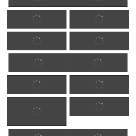
Oliver 3
Oliver 4
Oliver 5
Oliver 6
Oliver 7
Oliver 8
Oliver 9
Oliver 10
Oliver 11
Oliver 12
Sponsrat olivträd
Oliver 14
av familjens greve (Hérault,
Frankrike)