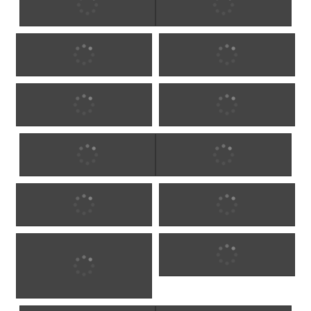
Oliver 15
Oliver 16
Oliver 17
Oliver 18
Oliver 19
Oliver 20
Oliver 21
Oliver 22
Oliver 23
Oliver 24
Sponsrat olivträd
Oliver 26
av Martinez Michel -familjen
(Möte, Frankrike)